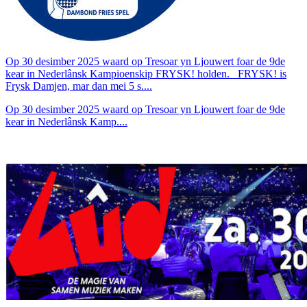
Op 30 desimber 2025 waard op Tresoar yn Ljouwert foar de 9de
kear in Nederlânsk Kampioenskip FRYSK! holden. FRYSK! is
Frysk Damjen, mar dan mei 5 s....
Op 30 desimber 2025 waard op Tresoar yn Ljouwert foar de 9de
kear in Nederlânsk Kamp....