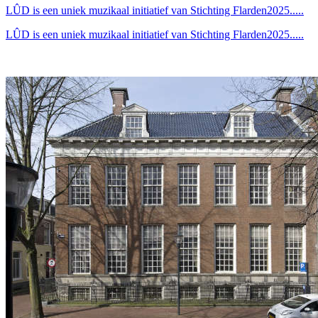
LÛD is een uniek muzikaal initiatief van Stichting Flarden2025.....
LÛD is een uniek muzikaal initiatief van Stichting Flarden2025.....