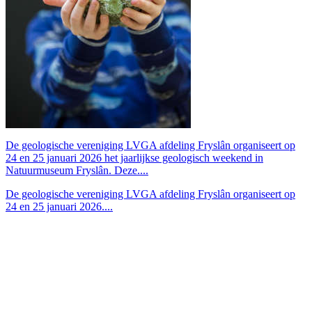
De geologische vereniging LVGA afdeling Fryslân organiseert op
24 en 25 januari 2026 het jaarlijkse geologisch weekend in
Natuurmuseum Fryslân. Deze....
De geologische vereniging LVGA afdeling Fryslân organiseert op
24 en 25 januari 2026....