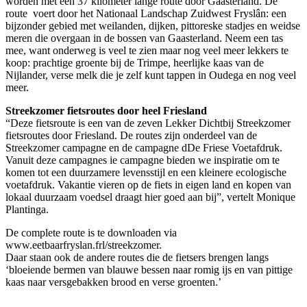
worden met een 37 kilometer lange route door Gaasterland. De
route voert door het Nationaal Landschap Zuidwest Fryslân: een
bijzonder gebied met weilanden, dijken, pittoreske stadjes en weidse
meren die overgaan in de bossen van Gaasterland. Neem een tas
mee, want onderweg is veel te zien maar nog veel meer lekkers te
koop: prachtige groente bij de Trimpe, heerlijke kaas van de
Nijlander, verse melk die je zelf kunt tappen in Oudega en nog veel
meer.
Streekzomer fietsroutes door heel Friesland
“Deze fietsroute is een van de zeven Lekker Dichtbij Streekzomer
fietsroutes door Friesland. De routes zijn onderdeel van de
Streekzomer campagne en de campagne dDe Friese Voetafdruk.
Vanuit deze campagnes ie campagne bieden we inspiratie om te
komen tot een duurzamere levensstijl en een kleinere ecologische
voetafdruk. Vakantie vieren op de fiets in eigen land en kopen van
lokaal duurzaam voedsel draagt hier goed aan bij”, vertelt Monique
Plantinga.
De complete route is te downloaden via
www.eetbaarfryslan.frl/streekzomer.
Daar staan ook de andere routes die de fietsers brengen langs
‘bloeiende bermen van blauwe bessen naar romig ijs en van pittige
kaas naar versgebakken brood en verse groenten.’