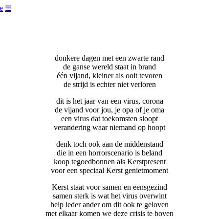
e
☰
donkere dagen met een zwarte rand
de ganse wereld staat in brand
één vijand, kleiner als ooit tevoren
de strijd is echter niet verloren
dit is het jaar van een virus, corona
de vijand voor jou, je opa of je oma
een virus dat toekomsten sloopt
verandering waar niemand op hoopt
denk toch ook aan de middenstand
die in een horrorscenario is beland
koop tegoedbonnen als Kerstpresent
voor een speciaal Kerst genietmoment
Kerst staat voor samen en eensgezind
samen sterk is wat het virus overwint
help ieder ander om dit ook te geloven
met elkaar komen we deze crisis te boven