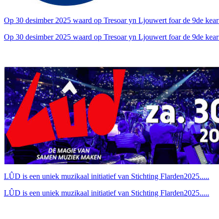
Op 30 desimber 2025 waard op Tresoar yn Ljouwert foar de 9de ke
Op 30 desimber 2025 waard op Tresoar yn Ljouwert foar de 9de kear
LÛD is een uniek muzikaal initiatief van Stichting Flarden2025.....
LÛD is een uniek muzikaal initiatief van Stichting Flarden2025.....