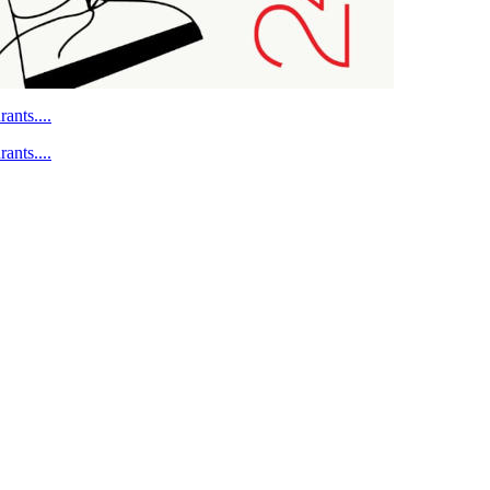
ants....
ants....