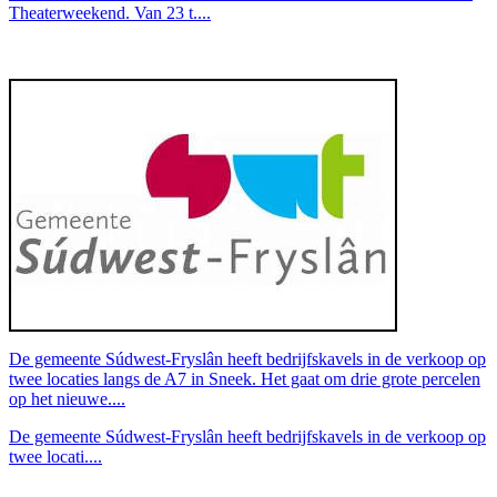
Theaterweekend. Van 23 t....
De gemeente Súdwest-Fryslân heeft bedrijfskavels in de verkoop op
twee locaties langs de A7 in Sneek. Het gaat om drie grote percelen
op het nieuwe....
De gemeente Súdwest-Fryslân heeft bedrijfskavels in de verkoop op
twee locati....