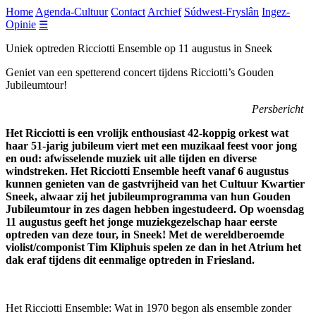
Home
Agenda-Cultuur
Contact
Archief
Súdwest-Fryslân
Ingez-
Opinie
☰
Uniek optreden Ricciotti Ensemble op 11 augustus in Sneek
Geniet van een spetterend concert tijdens Ricciotti’s Gouden
Jubileumtour!
Persbericht
Het Ricciotti is een vrolijk enthousiast 42-koppig orkest wat
haar 51-jarig jubileum viert met een muzikaal feest voor jong
en oud: afwisselende muziek uit alle tijden en diverse
windstreken. Het Ricciotti Ensemble heeft vanaf 6 augustus
kunnen genieten van de gastvrijheid van het Cultuur Kwartier
Sneek, alwaar zij het jubileumprogramma van hun Gouden
Jubileumtour in zes dagen hebben ingestudeerd. Op woensdag
11 augustus geeft het jonge muziekgezelschap haar eerste
optreden van deze tour, in Sneek! Met de wereldberoemde
violist/componist Tim Kliphuis spelen ze dan in het Atrium het
dak eraf tijdens dit eenmalige optreden in Friesland.
Het Ricciotti Ensemble: Wat in 1970 begon als ensemble zonder