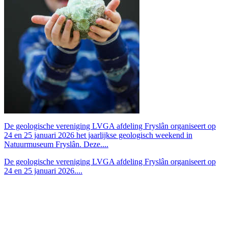
De geologische vereniging LVGA afdeling Fryslân organiseert op
24 en 25 januari 2026 het jaarlijkse geologisch weekend in
Natuurmuseum Fryslân. Deze....
De geologische vereniging LVGA afdeling Fryslân organiseert op
24 en 25 januari 2026....