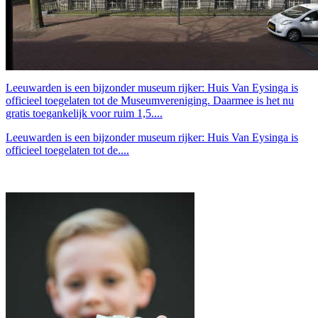
Leeuwarden is een bijzonder museum rijker: Huis Van Eysinga is
officieel toegelaten tot de Museumvereniging. Daarmee is het nu
gratis toegankelijk voor ruim 1,5....
Leeuwarden is een bijzonder museum rijker: Huis Van Eysinga is
officieel toegelaten tot de....