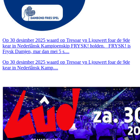
Op 30 desimber 2025 waard op Tresoar yn Ljouwert foar de 9de
kear in Nederlânsk Kampioenskip FRYSK! holden. FRYSK! is
Frysk Damjen, mar dan mei 5 s....
Op 30 desimber 2025 waard op Tresoar yn Ljouwert foar de 9de
kear in Nederlânsk Kamp....