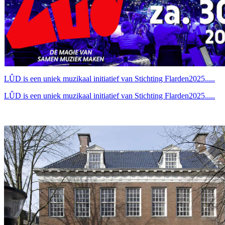
LÛD is een uniek muzikaal initiatief van Stichting Flarden2025.....
LÛD is een uniek muzikaal initiatief van Stichting Flarden2025.....