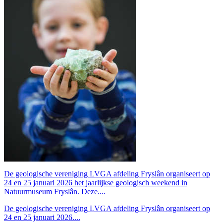
De geologische vereniging LVGA afdeling Fryslân organiseert op
24 en 25 januari 2026 het jaarlijkse geologisch weekend in
Natuurmuseum Fryslân. Deze....
De geologische vereniging LVGA afdeling Fryslân organiseert op
24 en 25 januari 2026....