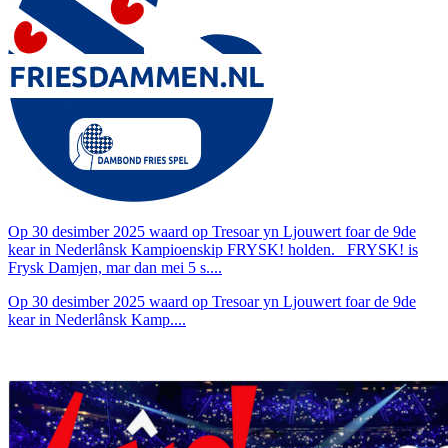
Op 30 desimber 2025 waard op Tresoar yn Ljouwert foar de 9de
kear in Nederlânsk Kampioenskip FRYSK! holden. FRYSK! is
Frysk Damjen, mar dan mei 5 s....
Op 30 desimber 2025 waard op Tresoar yn Ljouwert foar de 9de
kear in Nederlânsk Kamp....