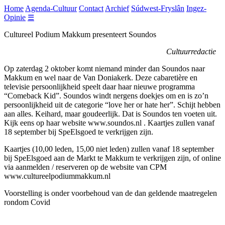
Home
Agenda-Cultuur
Contact
Archief
Súdwest-Fryslân
Ingez-
Opinie
☰
Cultureel Podium Makkum presenteert Soundos
Cultuurredactie
Op zaterdag 2 oktober komt niemand minder dan Soundos naar
Makkum en wel naar de Van Doniakerk. Deze cabaretière en
televisie persoonlijkheid speelt daar haar nieuwe programma
“Comeback Kid”. Soundos windt nergens doekjes om en is zo’n
persoonlijkheid uit de categorie “love her or hate her”. Schijt hebben
aan alles. Keihard, maar goudeerlijk. Dat is Soundos ten voeten uit.
Kijk eens op haar website www.soundos.nl . Kaartjes zullen vanaf
18 september bij SpeElsgoed te verkrijgen zijn.
Kaartjes (10,00 leden, 15,00 niet leden) zullen vanaf 18 september
bij SpeElsgoed aan de Markt te Makkum te verkrijgen zijn, of online
via aanmelden / reserveren op de website van CPM
www.cultureelpodiummakkum.nl
Voorstelling is onder voorbehoud van de dan geldende maatregelen
rondom Covid