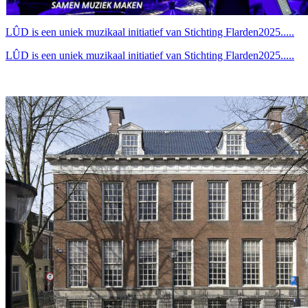
LÛD is een uniek muzikaal initiatief van Stichting Flarden2025.....
LÛD is een uniek muzikaal initiatief van Stichting Flarden2025.....