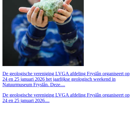
De geologische vereniging LVGA afdeling Fryslân organiseert op
24 en 25 januari 2026 het jaarlijkse geologisch weekend in
Natuurmuseum Fryslân. Deze....
De geologische vereniging LVGA afdeling Fryslân organiseert op
24 en 25 januari 2026....