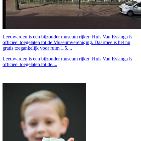
Leeuwarden is een bijzonder museum rijker: Huis Van Eysinga is
officieel toegelaten tot de Museumvereniging. Daarmee is het nu
gratis toegankelijk voor ruim 1,5....
Leeuwarden is een bijzonder museum rijker: Huis Van Eysinga is
officieel toegelaten tot de....