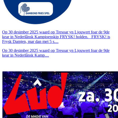
Op 30 desimber 2025 waard op Tresoar yn Ljouwert foar de 9de
kear in Nederlânsk Kampioenskip FRYSK! holden. FRYSK! is
Frysk Damjen, mar dan mei 5 s....
Op 30 desimber 2025 waard op Tresoar yn Ljouwert foar de 9de
kear in Nederlânsk Kamp....