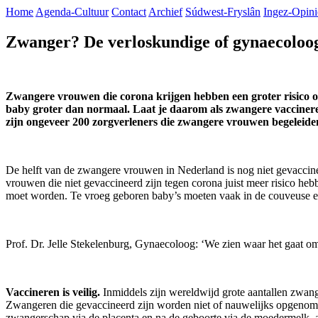
Home
Agenda-Cultuur
Contact
Archief
Súdwest-Fryslân
Ingez-Opini
Zwanger? De verloskundige of gynaecoloo
Zwangere vrouwen die corona krijgen hebben een groter risico op
baby groter dan normaal. Laat je daarom als zwangere vaccineren
zijn ongeveer 200 zorgverleners die zwangere vrouwen begeleiden
De helft van de zwangere vrouwen in Nederland is nog niet gevaccineer
vrouwen die niet gevaccineerd zijn tegen corona juist meer risico heb
moet worden. Te vroeg geboren baby’s moeten vaak in de couveuse en
Prof. Dr. Jelle Stekelenburg, Gynaecoloog: ‘We zien waar het gaat om
Vaccineren is veilig.
Inmiddels zijn wereldwijd grote aantallen zwan
Zwangeren die gevaccineerd zijn worden niet of nauwelijks opgenomen
zwangerschap via de placenta en na de geboorte via de moedermelk, an