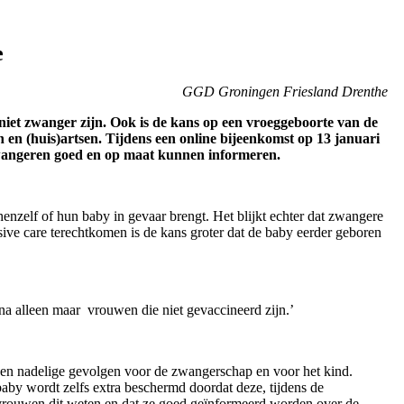
e
GGD Groningen Friesland Drenthe
niet zwanger zijn. Ook is de kans op een vroeggeboorte van de
 en (huis)artsen. Tijdens een online bijeenkomst op 13 januari
 zwangeren goed en op maat kunnen informeren.
enzelf of hun baby in gevaar brengt. Het blijkt echter dat zwangere
sive care terechtkomen is de kans groter dat de baby eerder geboren
na alleen maar vrouwen die niet gevaccineerd zijn.’
een nadelige gevolgen voor de zwangerschap en voor het kind.
by wordt zelfs extra beschermd doordat deze, tijdens de
e vrouwen dit weten en dat ze goed geïnformeerd worden over de