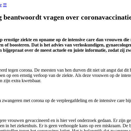
e
☰
g beantwoordt vragen over coronavaccinati
 ernstige ziekte en opname op de intensive care dan vrouwen die 
 of boosteren. Dat is het advies van verloskundigen, gynaecologen
 bijgepraat over de meest actuele en juiste informatie, zodat zij
d tegen corona. De meesten van hen durven dit niet uit angst dat dit h
ben op een ernstig verloop van de ziekte. Als deze vrouwen op de inten
 zijn extra kwetsbaar.
 zwangeren met corona op de verpleegafdeling en de intensive care bij
gere vrouwen gevaccineerd en is hier veel onderzoek gedaan. Er zijn g
 in het ziekenhuis. Er is geen verhoogde kans op een miskraam. De ba
tistoffen tegen het coronavirus krijgt. Het is belangrijk dat zwanger