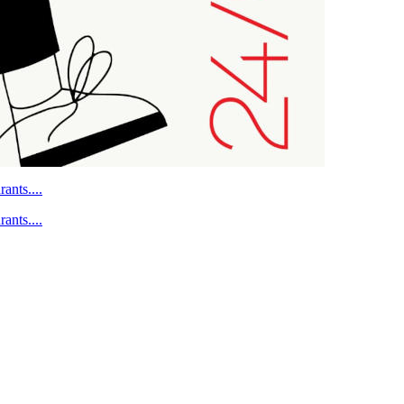
ants....
ants....