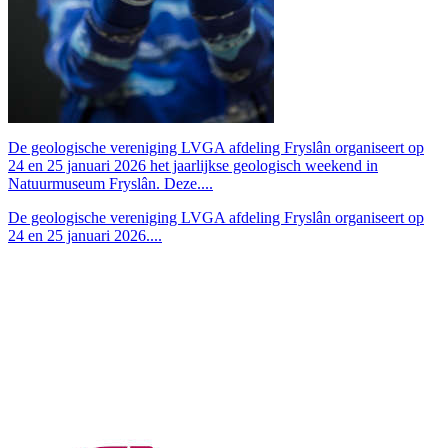
De geologische vereniging LVGA afdeling Fryslân organiseert op
24 en 25 januari 2026 het jaarlijkse geologisch weekend in
Natuurmuseum Fryslân. Deze....
De geologische vereniging LVGA afdeling Fryslân organiseert op
24 en 25 januari 2026....