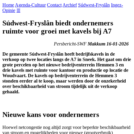
Home
Agenda-Cultuur
Contact
Archief
Súdwest-Fryslân
Ingez-
Opinie
☰
Súdwest-Fryslân biedt ondernemers
ruimte voor groei met kavels bij A7
Persbericht-SWF
Makkum 16-01-2026
De gemeente Súdwest-Fryslân heeft bedrijfskavels in de
verkoop op twee locaties langs de A7 in Sneek. Het gaat om drie
grote percelen op het nieuwe bedrijventerrein Hemmen 3 en
drie kavels met ruimte voor kantoor en productie op locatie de
Woudvaart. De kavels op bedrijventerrein de Hemmen 3
stonden eerder al te koop, maar werden door de onzekerheid
over beschikbaarheid van stroom tijdelijk uit de verkoop
gehaald.
Nieuwe kans voor ondernemers
Hoewel netcongestie nog altijd zorgt voor beperkte beschikbaarheid
van stroom en mogelijkheden voor nieuwe (grootverbruik)