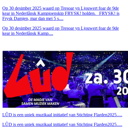
Op 30 desimber 2025 waard op Tresoar yn Ljouwert foar de 9de
kear in Nederlânsk Kampioenskip FRYSK! holden. FRYSK! is
Frysk Damjen, mar dan mei 5 s....
Op 30 desimber 2025 waard op Tresoar yn Ljouwert foar de 9de
kear in Nederlânsk Kamp....
LÛD is een uniek muzikaal initiatief van Stichting Flarden2025.....
LÛD is een uniek muzikaal initiatief van Stichting Flarden2025.....