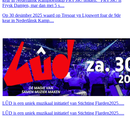
kear in Nederlânsk Kampioenskip FRYSK! holden. FRYSK! is
Frysk Damjen, mar dan mei 5 s....
Op 30 desimber 2025 waard op Tresoar yn Ljouwert foar de 9de
kear in Nederlânsk Kamp....
LÛD is een uniek muzikaal initiatief van Stichting Flarden2025.....
LÛD is een uniek muzikaal initiatief van Stichting Flarden2025.....