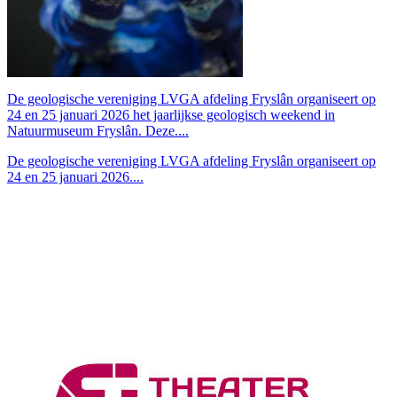
De geologische vereniging LVGA afdeling Fryslân organiseert op
24 en 25 januari 2026 het jaarlijkse geologisch weekend in
Natuurmuseum Fryslân. Deze....
De geologische vereniging LVGA afdeling Fryslân organiseert op
24 en 25 januari 2026....