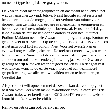
nu net het type bedrijf dat ze graag wilden.
De Zwaan biedt meer mogelijkheden en dat maakt het allemaal net
wat dynamischer zo vindt Jetske. Naast het café en het restaurant
hebben ze nu ook de mogelijkheid tot verhuur van ruimte voor
groepen, zijn ze instaat om grotere evenementen te organiseren en
hebben ze een fitness ruimte op de bovenzaal. Eens in de 14 dagen
is de Zwaan de thuisbasis voor de darters en ook het Cultureel
Podium Makkum neemt de Zwaan in hun programma op. Kortom er
gebeurt veel in de Zwaan. Op de vraag of er ook plaats is voor disco
is het antwoord kort en bondig. Nee. Voor het overige kan er
evenwel nog van alles gebeuren. De toekomst moet uitwijzen waar
behoefte aan is. Samen met de vier personeelsleden gaan ze er alles
aan doen om ook de komende vijfentwintig jaar van de Zwaan een
gezellig bedrijf te maken waar het goed toeven is. En dat gaat vast
wel lukken, want na de eerste vraag werd het een geanimeerd
gesprek waarbij we alles wat we wilden weten te horen kregen.
Gezellig dus.
Als je contact wilt opnemen met de Zwaan kan dat voorlopig het
best via e-mail: dezwaan.makkum@outlook.com Telefonisch is de
Zwaan straks weer bereikbaar op 0515-232471 en ook de website
komt binnenkort weer beschikbaar.
Remko en Jetske zijn ook bereikbaar op: