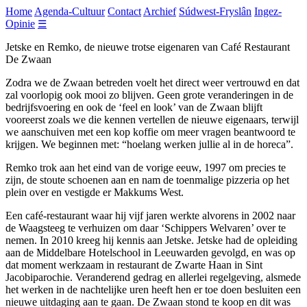
Home
Agenda-Cultuur
Contact
Archief
Súdwest-Fryslân
Ingez-
Opinie
☰
Jetske en Remko, de nieuwe trotse eigenaren van Café Restaurant
De Zwaan
Zodra we de Zwaan betreden voelt het direct weer vertrouwd en dat
zal voorlopig ook mooi zo blijven. Geen grote veranderingen in de
bedrijfsvoering en ook de ‘feel en look’ van de Zwaan blijft
vooreerst zoals we die kennen vertellen de nieuwe eigenaars, terwijl
we aanschuiven met een kop koffie om meer vragen beantwoord te
krijgen. We beginnen met: “hoelang werken jullie al in de horeca”.
Remko trok aan het eind van de vorige eeuw, 1997 om precies te
zijn, de stoute schoenen aan en nam de toenmalige pizzeria op het
plein over en vestigde er Makkums West.
Een café-restaurant waar hij vijf jaren werkte alvorens in 2002 naar
de Waagsteeg te verhuizen om daar ‘Schippers Welvaren’ over te
nemen. In 2010 kreeg hij kennis aan Jetske. Jetske had de opleiding
aan de Middelbare Hotelschool in Leeuwarden gevolgd, en was op
dat moment werkzaam in restaurant de Zwarte Haan in Sint
Jacobiparochie. Veranderend gedrag en allerlei regelgeving, alsmede
het werken in de nachtelijke uren heeft hen er toe doen besluiten een
nieuwe uitdaging aan te gaan. De Zwaan stond te koop en dit was