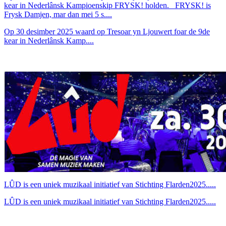
kear in Nederlânsk Kampioenskip FRYSK! holden. FRYSK! is
Frysk Damjen, mar dan mei 5 s....
Op 30 desimber 2025 waard op Tresoar yn Ljouwert foar de 9de
kear in Nederlânsk Kamp....
LÛD is een uniek muzikaal initiatief van Stichting Flarden2025.....
LÛD is een uniek muzikaal initiatief van Stichting Flarden2025.....