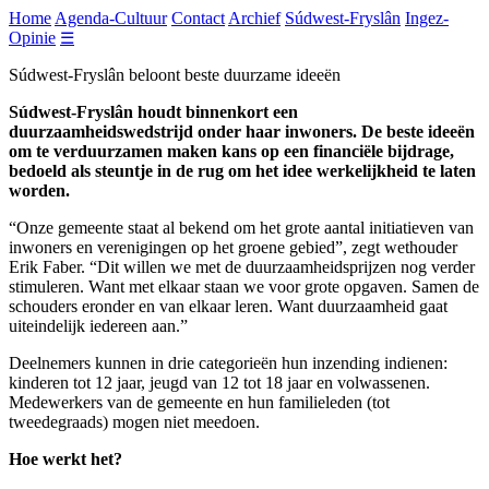
Home
Agenda-Cultuur
Contact
Archief
Súdwest-Fryslân
Ingez-
Opinie
☰
Súdwest-Fryslân beloont beste duurzame ideeën
Súdwest-Fryslân houdt binnenkort een
duurzaamheidswedstrijd onder haar inwoners. De beste ideeën
om te verduurzamen maken kans op een financiële bijdrage,
bedoeld als steuntje in de rug om het idee werkelijkheid te laten
worden.
“Onze gemeente staat al bekend om het grote aantal initiatieven van
inwoners en verenigingen op het groene gebied”, zegt wethouder
Erik Faber. “Dit willen we met de duurzaamheidsprijzen nog verder
stimuleren. Want met elkaar staan we voor grote opgaven. Samen de
schouders eronder en van elkaar leren. Want duurzaamheid gaat
uiteindelijk iedereen aan.”
Deelnemers kunnen in drie categorieën hun inzending indienen:
kinderen tot 12 jaar, jeugd van 12 tot 18 jaar en volwassenen.
Medewerkers van de gemeente en hun familieleden (tot
tweedegraads) mogen niet meedoen.
Hoe werkt het?