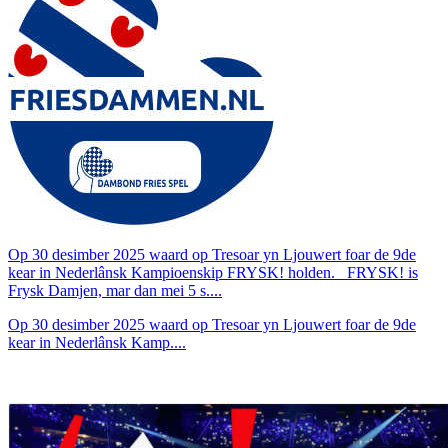
Op 30 desimber 2025 waard op Tresoar yn Ljouwert foar de 9de
kear in Nederlânsk Kampioenskip FRYSK! holden. FRYSK! is
Frysk Damjen, mar dan mei 5 s....
Op 30 desimber 2025 waard op Tresoar yn Ljouwert foar de 9de
kear in Nederlânsk Kamp....