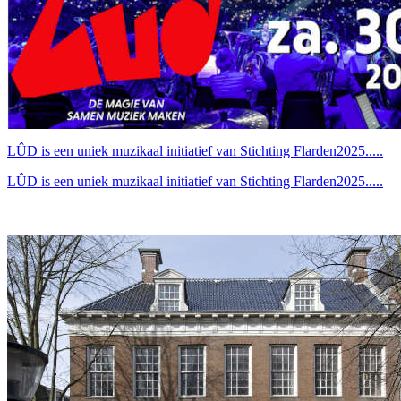
LÛD is een uniek muzikaal initiatief van Stichting Flarden2025.....
LÛD is een uniek muzikaal initiatief van Stichting Flarden2025.....