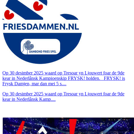
Op 30 desimber 2025 waard op Tresoar yn Ljouwert foar de 9de
kear in Nederlânsk Kampioenskip FRYSK! holden. FRYSK! is
Frysk Damjen, mar dan mei 5 s....
Op 30 desimber 2025 waard op Tresoar yn Ljouwert foar de 9de
kear in Nederlânsk Kamp....