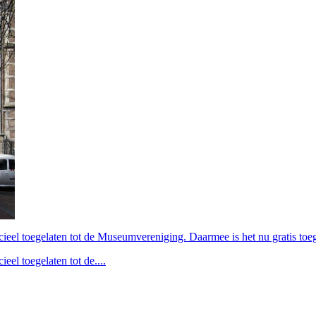
ieel toegelaten tot de Museumvereniging. Daarmee is het nu gratis toega
el toegelaten tot de....