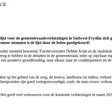
e
☰
t voor de gemeenteraadsverkiezingen in Súdwest-Fryslân zich ge
lgemene stemmen is de lijst door de leden goedgekeurd!
eerder moment benoemd. Fractievoorzitter Debbie Kruit en de raadsle
breng te hebben in de debatten in de gemeenteraad, ieder op zijn/haar ei
 een positieve grondhouding, naar elkaar, naar de coalitiepartners en de
iten op het gebied van de zorg, de horeca, landbouw en milieu, verke
 achtergronden zijn goed vertegenwoordigd, zoals de man-vrouw verhoudi
et geeft veel vertrouwen voor de komende verkiezingen in maart 2022,