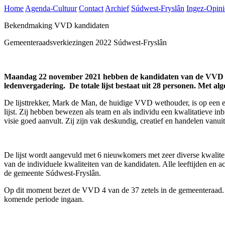
Home
Agenda-Cultuur
Contact
Archief
Súdwest-Fryslân
Ingez-Opini
Bekendmaking VVD kandidaten
Gemeenteraadsverkiezingen 2022 Súdwest-Fryslân
Maandag 22 november 2021 hebben de kandidaten van de VVD lijs
ledenvergadering. De totale lijst bestaat uit 28 personen. Met a
De lijsttrekker, Mark de Man, de huidige VVD wethouder, is op een 
lijst. Zij hebben bewezen als team en als individu een kwalitatieve in
visie goed aanvult. Zij zijn vak deskundig, creatief en handelen vanuit
De lijst wordt aangevuld met 6 nieuwkomers met zeer diverse kwalite
van de individuele kwaliteiten van de kandidaten. Alle leeftijden en
de gemeente Súdwest-Fryslân.
Op dit moment bezet de VVD 4 van de 37 zetels in de gemeenteraad. H
komende periode ingaan.