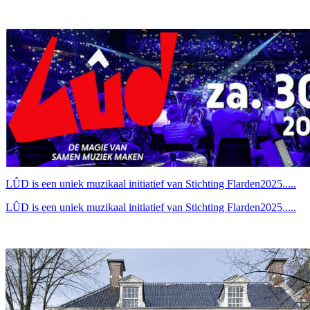
LÛD is een uniek muzikaal initiatief van Stichting Flarden2025.....
LÛD is een uniek muzikaal initiatief van Stichting Flarden2025.....