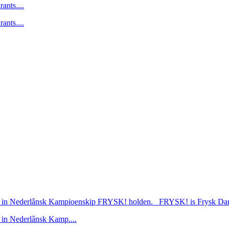
ants....
ants....
ar in Nederlânsk Kampioenskip FRYSK! holden. FRYSK! is Frysk Damj
 in Nederlânsk Kamp....