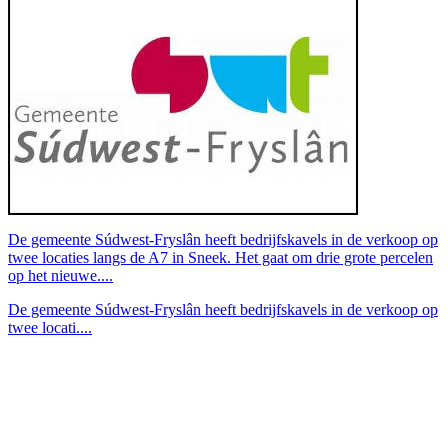
De gemeente Súdwest-Fryslân heeft bedrijfskavels in de verkoop op
twee locaties langs de A7 in Sneek. Het gaat om drie grote percelen
op het nieuwe....
De gemeente Súdwest-Fryslân heeft bedrijfskavels in de verkoop op
twee locati....