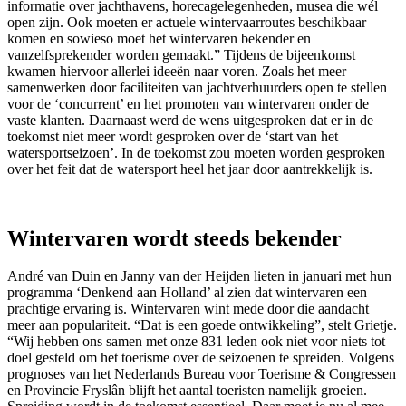
informatie over jachthavens, horecagelegenheden, musea die wél
open zijn. Ook moeten er actuele wintervaarroutes beschikbaar
komen en sowieso moet het wintervaren bekender en
vanzelfsprekender worden gemaakt.” Tijdens de bijeenkomst
kwamen hiervoor allerlei ideeën naar voren. Zoals het meer
samenwerken door faciliteiten van jachtverhuurders open te stellen
voor de ‘concurrent’ en het promoten van wintervaren onder de
vaste klanten. Daarnaast werd de wens uitgesproken dat er in de
toekomst niet meer wordt gesproken over de ‘start van het
watersportseizoen’. In de toekomst zou moeten worden gesproken
over het feit dat de watersport heel het jaar door aantrekkelijk is.
Wintervaren wordt steeds bekender
André van Duin en Janny van der Heijden lieten in januari met hun
programma ‘Denkend aan Holland’ al zien dat wintervaren een
prachtige ervaring is. Wintervaren wint mede door die aandacht
meer aan populariteit. “Dat is een goede ontwikkeling”, stelt Grietje.
“Wij hebben ons samen met onze 831 leden ook niet voor niets tot
doel gesteld om het toerisme over de seizoenen te spreiden. Volgens
prognoses van het Nederlands Bureau voor Toerisme & Congressen
en Provincie Fryslân blijft het aantal toeristen namelijk groeien.