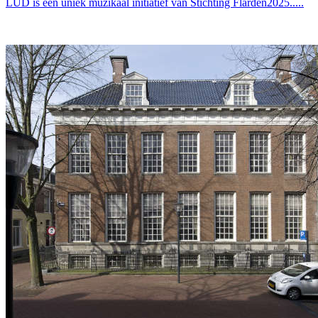
LÛD is een uniek muzikaal initiatief van Stichting Flarden2025.....