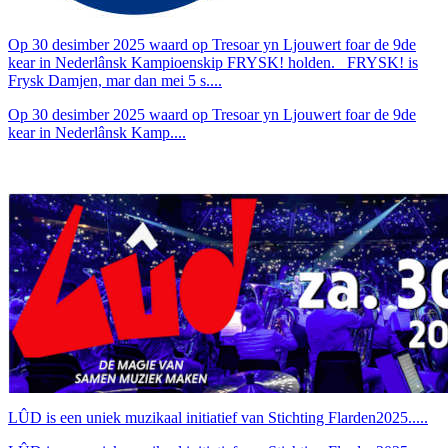
Op 30 desimber 2025 waard op Tresoar yn Ljouwert foar de 9de
kear in Nederlânsk Kampioenskip FRYSK! holden. FRYSK! is
Frysk Damjen, mar dan mei 5 s....
Op 30 desimber 2025 waard op Tresoar yn Ljouwert foar de 9de
kear in Nederlânsk Kamp....
LÛD is een uniek muzikaal initiatief van Stichting Flarden2025.....