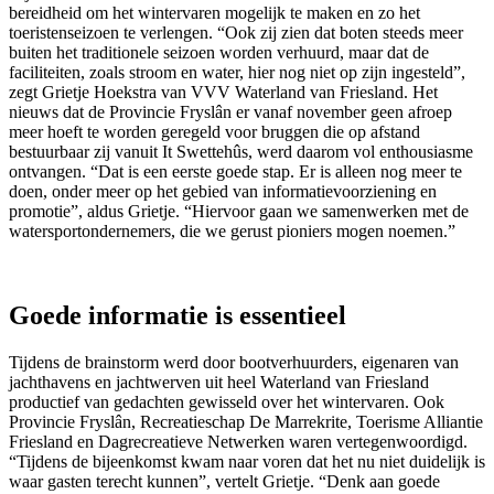
bereidheid om het wintervaren mogelijk te maken en zo het
toeristenseizoen te verlengen. “Ook zij zien dat boten steeds meer
buiten het traditionele seizoen worden verhuurd, maar dat de
faciliteiten, zoals stroom en water, hier nog niet op zijn ingesteld”,
zegt Grietje Hoekstra van VVV Waterland van Friesland. Het
nieuws dat de Provincie Fryslân er vanaf november geen afroep
meer hoeft te worden geregeld voor bruggen die op afstand
bestuurbaar zij vanuit It Swettehûs, werd daarom vol enthousiasme
ontvangen. “Dat is een eerste goede stap. Er is alleen nog meer te
doen, onder meer op het gebied van informatievoorziening en
promotie”, aldus Grietje. “Hiervoor gaan we samenwerken met de
watersportondernemers, die we gerust pioniers mogen noemen.”
Goede informatie is essentieel
Tijdens de brainstorm werd door bootverhuurders, eigenaren van
jachthavens en jachtwerven uit heel Waterland van Friesland
productief van gedachten gewisseld over het wintervaren. Ook
Provincie Fryslân, Recreatieschap De Marrekrite, Toerisme Alliantie
Friesland en Dagrecreatieve Netwerken waren vertegenwoordigd.
“Tijdens de bijeenkomst kwam naar voren dat het nu niet duidelijk is
waar gasten terecht kunnen”, vertelt Grietje. “Denk aan goede