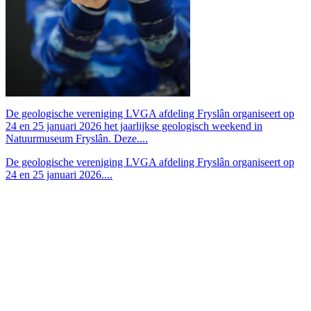
De geologische vereniging LVGA afdeling Fryslân organiseert op
24 en 25 januari 2026 het jaarlijkse geologisch weekend in
Natuurmuseum Fryslân. Deze....
De geologische vereniging LVGA afdeling Fryslân organiseert op
24 en 25 januari 2026....